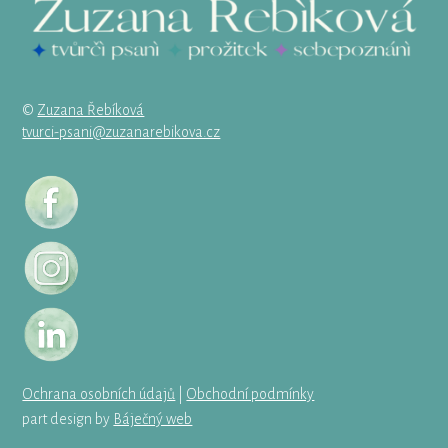
©
Zuzana Řebíková
tvurci-psani@zuzanarebikova.cz
Ochrana osobních údajů
|
Obchodní podmínky
part design by
Báječný web