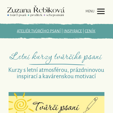
MENU
ATELIÉR TVŮRČÍHO PSANÍ
|
INSPIRACE
|
CENÍK
Letní kurzy tvůrčího psaní
Kurzy s letní atmosférou, prázdninovou
inspirací a kavárenskou motivací