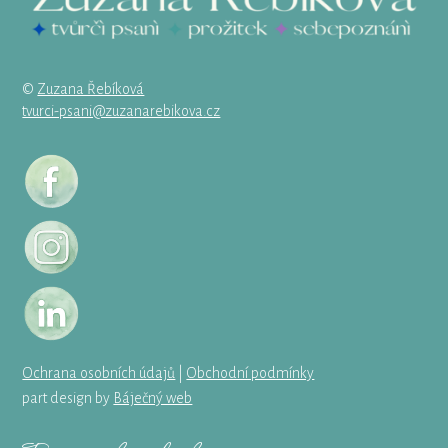
©
Zuzana Řebíková
tvurci-psani@zuzanarebikova.cz
Ochrana osobních údajů
|
Obchodní podmínky
part design by
Báječný web