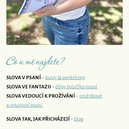
Co u mě najdete?
SLOVA V PSANÍ
~
kurzy & workshopy
SLOVA VE FANTAZII
~
dílny tvůrčího psaní
SLOVA VEDOUCÍ K PROŽÍVÁNÍ
~
prožitkové
a intuitivní psaní
SLOVA TAK, JAK PŘICHÁZEJÍ
~
blog