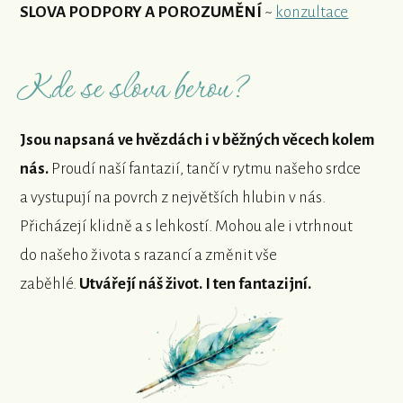
SLOVA PODPORY A POROZUMĚNÍ
~
konzultace
Kde se slova berou?
Jsou napsaná ve hvězdách i v běžných věcech kolem
nás.
Proudí naší fantazií, tančí v rytmu našeho srdce
a vystupují na povrch z největších hlubin v nás.
Přicházejí klidně a s lehkostí. Mohou ale i vtrhnout
do našeho života s razancí a změnit vše
zaběhlé.
Utvářejí náš život. I ten fantazijní.