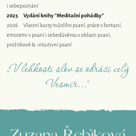
i sebepoznání
2025 Vydání knihy "Meditační pohádky"
2026 Vlastní kurzy tvůrčího psaní; práce s fantazií,
emocemi v psaní i sebedůvěrou v oblasti psaní;
prožitkové & intuitivní psaní
„V lehkosti slov se odráží celý
Vesmír..."