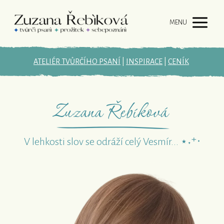
MENU
ATELIÉR TVŮRČÍHO PSANÍ
|
INSPIRACE
|
CENÍK
Zuzana Řebíková
V lehkosti slov se odráží celý Vesmír... ⋆˖⁺‧