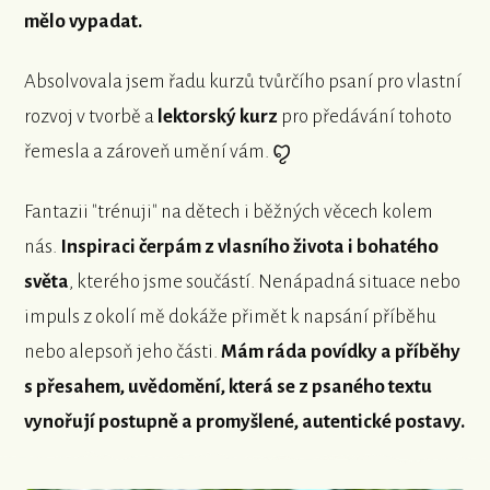
mělo vypadat.
Absolvovala jsem řadu kurzů tvůrčího psaní pro vlastní
rozvoj v tvorbě a
lektorský kurz
pro předávání tohoto
řemesla a zároveň umění vám. ꨄ︎
Fantazii "trénuji" na dětech i běžných věcech kolem
nás.
Inspiraci čerpám z vlasního života i bohatého
světa
, kterého jsme součástí. Nenápadná situace nebo
impuls z okolí mě dokáže přimět k napsání příběhu
nebo alepsoň jeho části.
Mám ráda povídky a příběhy
s přesahem, uvědomění, která se z psaného textu
vynořují postupně a promyšlené, autentické postavy.