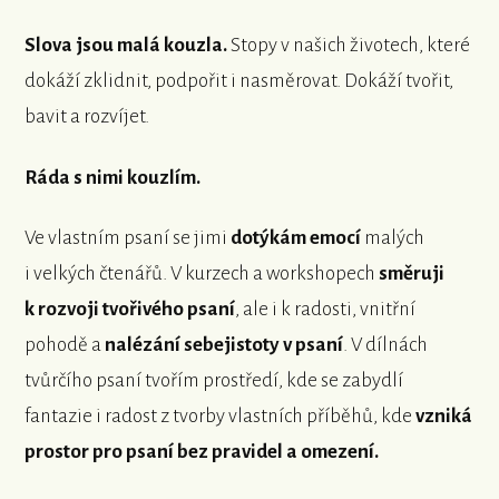
Slova jsou malá kouzla.
Stopy v našich životech, které
dokáží zklidnit, podpořit i nasměrovat. Dokáží tvořit,
bavit a rozvíjet.
Ráda s nimi kouzlím.
Ve vlastním psaní se jimi
dotýkám emocí
malých
i velkých čtenářů. V kurzech a workshopech
směruji
k rozvoji tvořivého psaní
, ale i k radosti, vnitřní
pohodě a
nalézání sebejistoty v psaní
. V dílnách
tvůrčího psaní tvořím prostředí, kde se zabydlí
fantazie i radost z tvorby vlastních příběhů, kde
vzniká
prostor pro psaní bez pravidel a omezení.