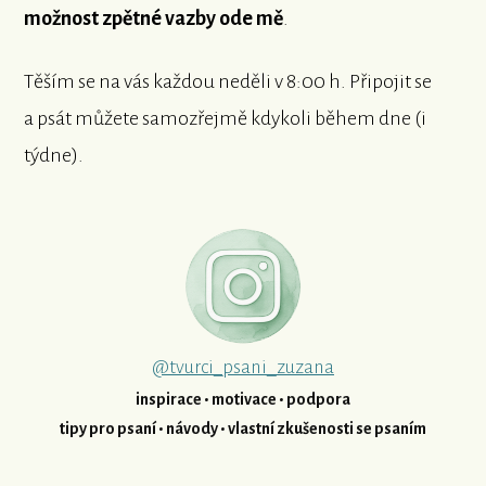
možnost zpětné vazby ode mě
.
Těším se na vás každou neděli v 8:00 h. Připojit se
a psát můžete samozřejmě kdykoli během dne (i
týdne).
@tvurci_psani_zuzana
inspirace • motivace • podpora
tipy pro psaní • návody • vlastní zkušenosti se psaním