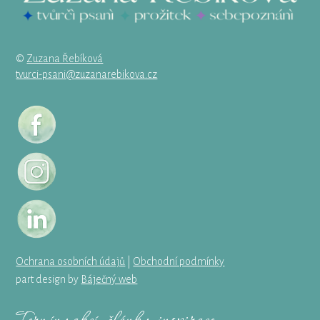
©
Zuzana Řebíková
tvurci-psani@zuzanarebikova.cz
Ochrana osobních údajů
|
Obchodní podmínky
part design by
Báječný web