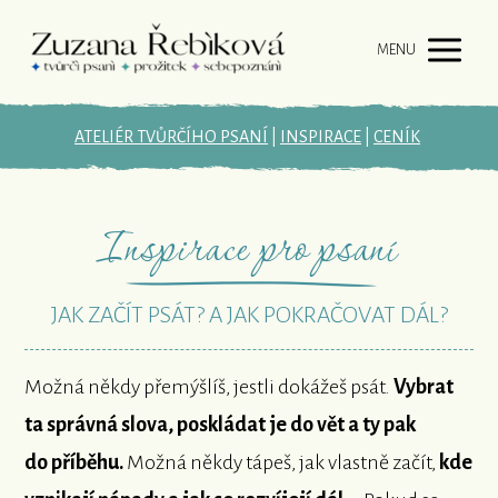
MENU
ATELIÉR TVŮRČÍHO PSANÍ
|
INSPIRACE
|
CENÍK
Inspirace pro psaní
JAK ZAČÍT PSÁT? A JAK POKRAČOVAT DÁL?
Možná někdy přemýšlíš, jestli dokážeš psát.
Vybrat
ta správná slova, poskládat je do vět a ty pak
do příběhu.
Možná někdy tápeš, jak vlastně začít,
kde