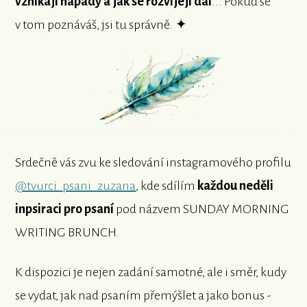
vznikají nápady a jak se rozvíjejí dál
... Pokud se
v tom poznáváš, jsi tu správně. ✦
Srdečně vás zvu ke sledování instagramového profilu
@tvurci_psani_zuzana
, kde sdílím
každou neděli
inpsiraci pro psaní
pod názvem SUNDAY MORNING
WRITING BRUNCH.
K dispozici je nejen zadání samotné, ale i směr, kudy
se vydat, jak nad psaním přemýšlet a jako bonus -