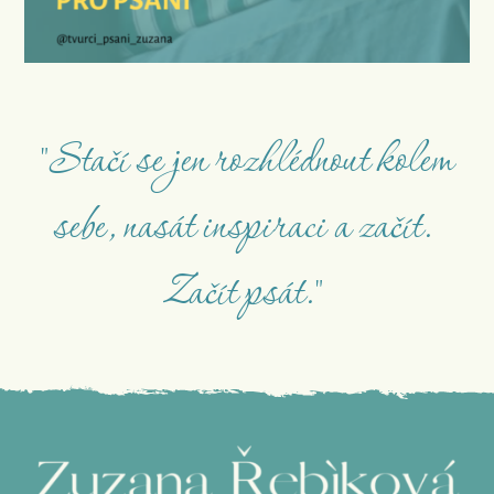
"Stačí se jen rozhlédnout kolem
sebe, nasát inspiraci a začít.
Začít psát."